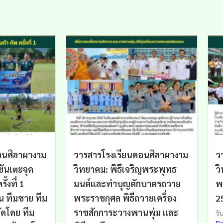
อนศิลาผางาม
วารสารโรงเรียนดอนศิลาผางาม
ว
ขันเตะจุด
วิทยาคม: พิธีเจริญพระพุทธ
ว
้งที่ 1
มนต์และทำบุญตักบาตรถวาย
พ
น ทีมชาย ทีม
พระราชกุศล พิธีถวายเครื่อง
2
ัดโดย ทีม
ราชสักการะวางพานพุ่ม และ
วัน