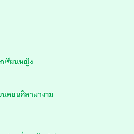
กเรียนหญิง
รียนดอนศิลาผางาม