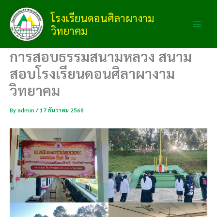
Skip
โรงเรียนดอนศิลาผางาม
to
วิทยาคม
content
การสอบธรรมสนามหลวง สนาม
สอบโรงเรียนดอนศิลาผางาม
วิทยาคม
By
admin
/
17 ธันวาคม 2568