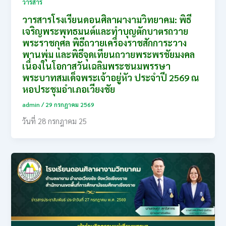
วารสาร
วารสารโรงเรียนดอนศิลาผางามวิทยาคม: พิธี
เจริญพระพุทธมนต์และทำบุญตักบาตรถวาย
พระราชกุศล พิธีถวายเครื่องราชสักการะวาง
พานพุ่ม และพิธีจุดเทียนถวายพระพรชัยมงคล
เนื่องในโอกาสวันเฉลิมพระชนมพรรษา
พระบาทสมเด็จพระเจ้าอยู่หัว ประจำปี 2569 ณ
หอประชุมอำเภอเวียงชัย
admin
/
29 กรกฎาคม 2569
วันที่ 28 กรกฎาคม 25