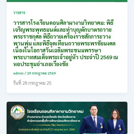
วารสาร
วารสารโรงเรียนดอนศิลาผางามวิทยาคม: พิธี
เจริญพระพุทธมนต์และทำบุญตักบาตรถวาย
พระราชกุศล พิธีถวายเครื่องราชสักการะวาง
พานพุ่ม และพิธีจุดเทียนถวายพระพรชัยมงคล
เนื่องในโอกาสวันเฉลิมพระชนมพรรษา
พระบาทสมเด็จพระเจ้าอยู่หัว ประจำปี 2569 ณ
หอประชุมอำเภอเวียงชัย
admin
/
29 กรกฎาคม 2569
วันที่ 28 กรกฎาคม 25