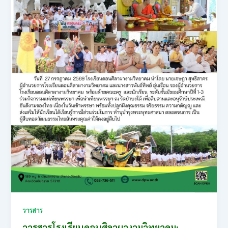
วารสาร
วารสารโรงเรียนดอนศิลาผางามวิทยาคม: