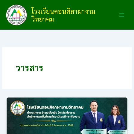
Skip
โรงเรียนดอนศิลาผางาม
to
วิทยาคม
content
วารสาร